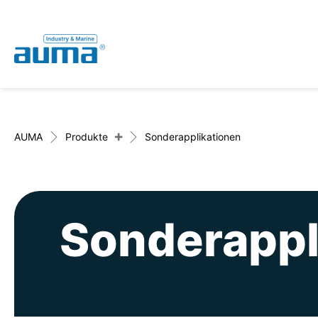
Global
Deutsch
Suche
English
+
AUMA
Produkte
Sonderapplikationen
Sonderappl