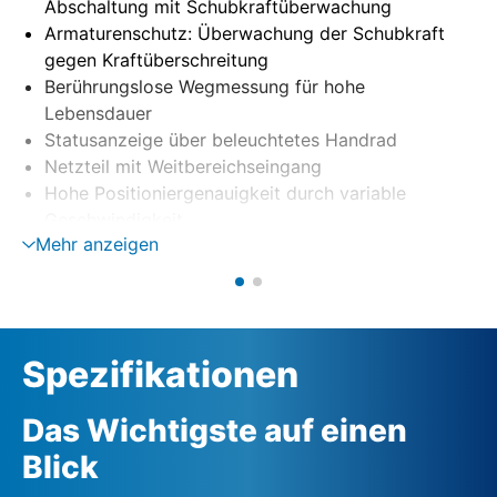
Abschaltung mit Schubkraftüberwachung
Armaturenschutz: Überwachung der Schubkraft
gegen Kraftüberschreitung
Berührungslose Wegmessung für hohe
Lebensdauer
Statusanzeige über beleuchtetes Handrad
Netzteil mit Weitbereichseingang
Hohe Positioniergenauigkeit durch variable
Geschwindigkeit
Mehr anzeigen
Antrieb mit Farbdisplay (Option)
Energieeffizienter BLDC Motor
Autoadaptionslauf auf Armatur
Integrierte Diagnosefunktionen
Spezifikationen
Das Wichtigste auf einen
Blick